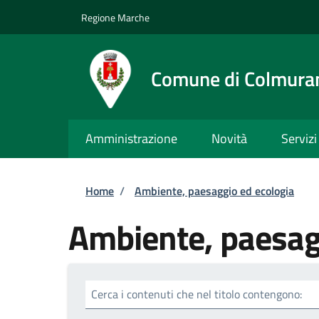
Salta al contenuto principale
Skip to footer content
Regione Marche
Comune di Colmura
Amministrazione
Novità
Servizi
Briciole di pane
Home
/
Ambiente, paesaggio ed ecologia
Ambiente, paesag
Cerca i contenuti che nel titolo contengono: