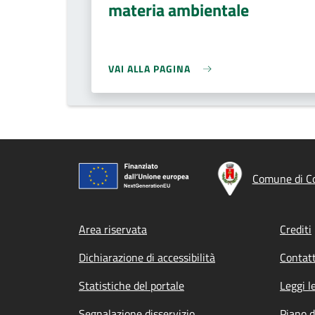
materia ambientale
VAI ALLA PAGINA
Comune di C
Footer menu
Area riservata
Crediti
Dichiarazione di accessibilità
Contatt
Statistiche del portale
Leggi l
Segnalazione disservizio
Piano d