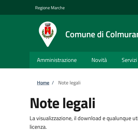
Salta al contenuto principale
Skip to footer content
Regione Marche
Comune di Colmura
Amministrazione
Novità
Servizi
Briciole di pane
Home
/
Note legali
Note legali
La visualizzazione, il download e qualunque util
licenza.