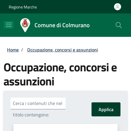
Salta al contenuto principale
Skip to footer content
Regione Marche
Comune di Colmurano
Briciole di pane
Home
/
Occupazione, concorsi e assunzioni
Occupazione, concorsi e
assunzioni
Cerca i contenuti che nel
titolo contengono: