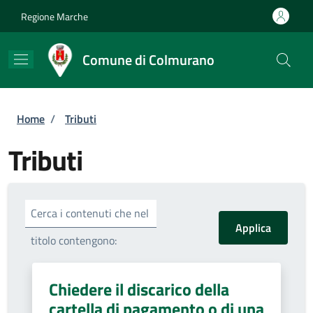
Salta al contenuto principale
Skip to footer content
Regione Marche
Comune di Colmurano
Briciole di pane
Home
/
Tributi
Tributi
Cerca i contenuti che nel
titolo contengono:
Chiedere il discarico della
cartella di pagamento o di una