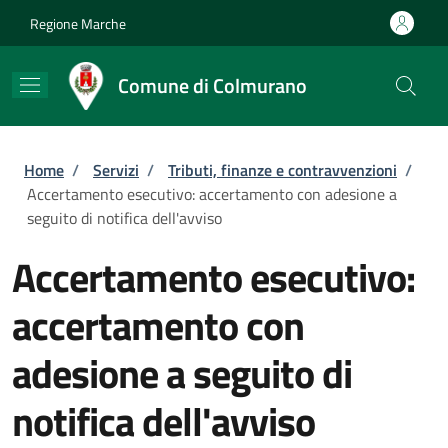
Salta al contenuto principale
Skip to footer content
Regione Marche
Comune di Colmurano
Briciole di pane
Home
/
Servizi
/
Tributi, finanze e contravvenzioni
/
Accertamento esecutivo: accertamento con adesione a
seguito di notifica dell'avviso
Accertamento esecutivo:
accertamento con
adesione a seguito di
notifica dell'avviso