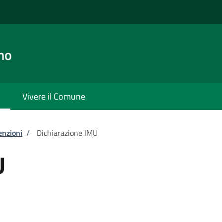
no
Vivere il Comune
enzioni
/
Dichiarazione IMU
U