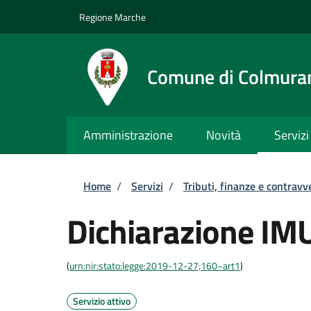
Salta al contenuto principale
Skip to footer content
Regione Marche
Comune di Colmura
Amministrazione
Novità
Servizi
Briciole di pane
Home
/
Servizi
/
Tributi, finanze e contravv
Dichiarazione IM
(
urn:nir:stato:legge:2019-12-27;160~art1
)
Servizio attivo